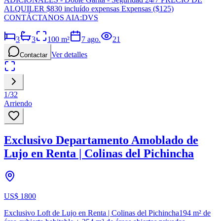
ALQUILER $830 incluído expensas Expensas ($125)
CONTÁCTANOS AIA:DVS
3
3
100
m²
7 ago.
21
Ver detalles
Contactar
1
/
32
Arriendo
Exclusivo Departamento Amoblado de
Lujo en Renta | Colinas del Pichincha
US$ 1800
Exclusivo Loft de Lujo en Renta | Colinas del Pichincha194 m² de