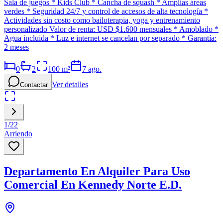
Sala de juegos * Kids Club * Cancha de squash * Amplias áreas
verdes * Seguridad 24/7 y control de accesos de alta tecnología *
Actividades sin costo como bailoterapia, yoga y entrenamiento
personalizado Valor de renta: USD $1.600 mensuales * Amoblado *
Agua incluida * Luz e internet se cancelan por separado * Garantía:
2 meses
0
2
100
m²
7 ago.
Ver detalles
Contactar
1
/
22
Arriendo
Departamento En Alquiler Para Uso
Comercial En Kennedy Norte E.D.