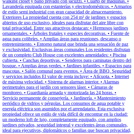
walking closet y baño privado con jacuzzi. • Cuarto de máquinas. •
Lavandería equipada con estanterías y electrodomésticos. • Armarios
de estilo semi industrial con gran capacidad de almacenamiento.
Exteriores La propiedad cuenta con 254 m² de jardines y espacios
abiertos de uso exclusivo, ideales para disfrutar del aire libre con
total privacidad. Entre sus atractivos destacan: • Hermosos jardines
ornamentales. • Árboles frutales y especies decorativas. • Fuente de
agua para colibríes. • Amplias áreas para reuniones, descanso o
entretenimiento. • Entorno natural que brinda una sensación de paz
y exclusividad. Exclusivas áreas comunales Los residentes disfrutan
de un completo Club House con excelentes amenidades: • Piscina
cubierta. • Canchas deportivas. • Senderos para caminatas dentro del
bosque. • Amplias áreas verdes. • Jardines infantiles. • Espacios para
mascotas. • Salón comunal para eventos. • Área de BBQ. Seguridad
y servicios incluidos El valor de renta incluye: • Alícuota. • Internet
de máxima velocidad. • Sistema de alarmas interior. • Alarmas
perimetrales para el jardín con sensores láser. • Cámaras de
monitoreo. • Guardianía armada y motorizada las 24 horas. •
Servicio permanente de conserjería. • Jardinería. • Mantenimiento
periódico de vidrios y pérgolas. Los consumos de agua potable y
energía eléctrica son asumidos por el arrendatario. Esta exclusiva
propiedad ofrece un estilo de vida difícil de encontrar en la ciudad:
un moderno loft de lujo, completamente equipado, con amplios
jardines privados, seguridad integral y excelentes áreas comunales,
ideal para ejecutivos, diplomáticos o familias que buscan privacidad,