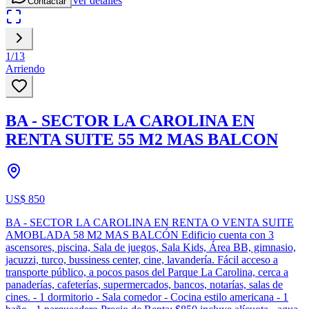
Ver detalles
Contactar
1
/
13
Arriendo
BA - SECTOR LA CAROLINA EN
RENTA SUITE 55 M2 MAS BALCON
US$ 850
BA - SECTOR LA CAROLINA EN RENTA O VENTA SUITE
AMOBLADA 58 M2 MAS BALCÓN Edificio cuenta con 3
ascensores, piscina, Sala de juegos, Sala Kids, Área BB, gimnasio,
jacuzzi, turco, bussiness center, cine, lavandería. Fácil acceso a
transporte público, a pocos pasos del Parque La Carolina, cerca a
panaderías, cafeterías, supermercados, bancos, notarías, salas de
cines. - 1 dormitorio - Sala comedor - Cocina estilo americana - 1