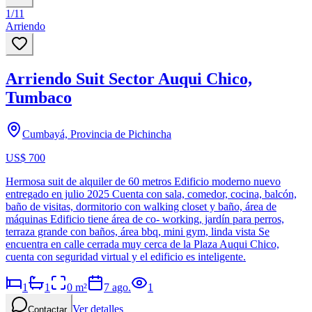
1
/
11
Arriendo
Arriendo Suit Sector Auqui Chico,
Tumbaco
Cumbayá, Provincia de Pichincha
US$ 700
Hermosa suit de alquiler de 60 metros Edificio moderno nuevo
entregado en julio 2025 Cuenta con sala, comedor, cocina, balcón,
baño de visitas, dormitorio con walking closet y baño, área de
máquinas Edificio tiene área de co- working, jardín para perros,
terraza grande con baños, área bbq, mini gym, linda vista Se
encuentra en calle cerrada muy cerca de la Plaza Auqui Chico,
cuenta con seguridad virtual y el edificio es inteligente.
1
1
0
m²
7 ago.
1
Ver detalles
Contactar