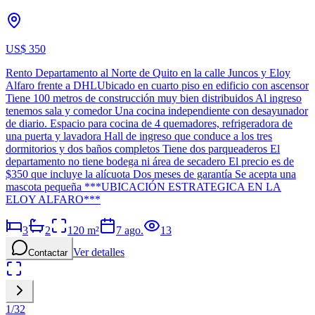
US$ 350
Rento Departamento al Norte de Quito en la calle Juncos y Eloy
Alfaro frente a DHLUbicado en cuarto piso en edificio con ascensor
Tiene 100 metros de construcción muy bien distribuidos Al ingreso
tenemos sala y comedor Una cocina independiente con desayunador
de diario. Espacio para cocina de 4 quemadores, refrigeradora de
una puerta y lavadora Hall de ingreso que conduce a los tres
dormitorios y dos baños completos Tiene dos parqueaderos El
departamento no tiene bodega ni área de secadero El precio es de
$350 que incluye la alícuota Dos meses de garantía Se acepta una
mascota pequeña ***UBICACIÓN ESTRATEGICA EN LA
ELOY ALFARO***
3
2
120
m²
7 ago.
13
Ver detalles
Contactar
1
/
32