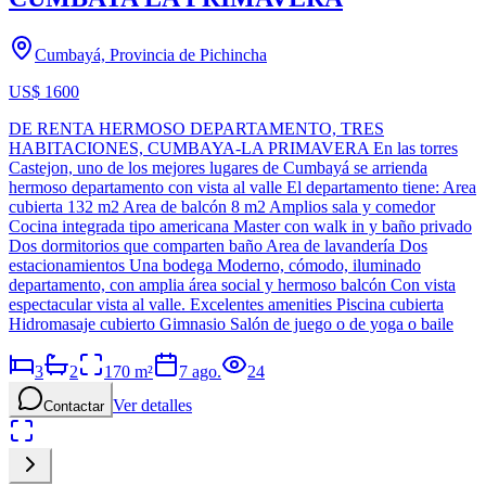
Cumbayá, Provincia de Pichincha
US$ 1600
DE RENTA HERMOSO DEPARTAMENTO, TRES
HABITACIONES, CUMBAYA-LA PRIMAVERA En las torres
Castejon, uno de los mejores lugares de Cumbayá se arrienda
hermoso departamento con vista al valle El departamento tiene: Area
cubierta 132 m2 Area de balcón 8 m2 Amplios sala y comedor
Cocina integrada tipo americana Master con walk in y baño privado
Dos dormitorios que comparten baño Area de lavandería Dos
estacionamientos Una bodega Moderno, cómodo, iluminado
departamento, con amplia área social y hermoso balcón Con vista
espectacular vista al valle. Excelentes amenities Piscina cubierta
Hidromasaje cubierto Gimnasio Salón de juego o de yoga o baile
3
2
170
m²
7 ago.
24
Ver detalles
Contactar