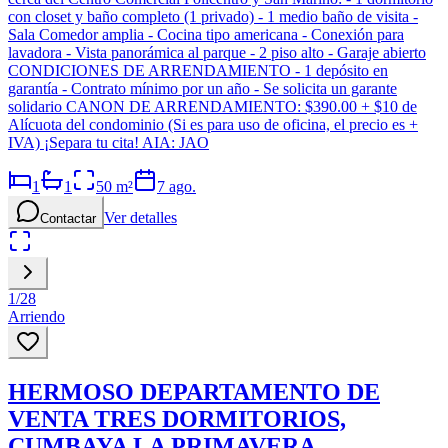
con closet y baño completo (1 privado) - 1 medio baño de visita -
Sala Comedor amplia - Cocina tipo americana - Conexión para
lavadora - Vista panorámica al parque - 2 piso alto - Garaje abierto
CONDICIONES DE ARRENDAMIENTO - 1 depósito en
garantía - Contrato mínimo por un año - Se solicita un garante
solidario CANON DE ARRENDAMIENTO: $390.00 + $10 de
Alícuota del condominio (Si es para uso de oficina, el precio es +
IVA) ¡Separa tu cita! AIA: JAO
1
1
50
m²
7 ago.
Ver detalles
Contactar
1
/
28
Arriendo
HERMOSO DEPARTAMENTO DE
VENTA TRES DORMITORIOS,
CUMBAYA LA PRIMAVERA