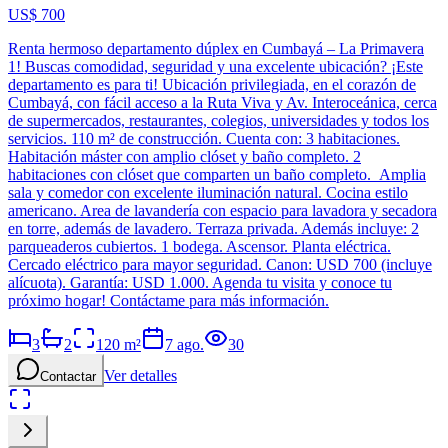
US$ 700
Renta hermoso departamento dúplex en Cumbayá – La Primavera
1! Buscas comodidad, seguridad y una excelente ubicación? ¡Este
departamento es para ti! Ubicación privilegiada, en el corazón de
Cumbayá, con fácil acceso a la Ruta Viva y Av. Interoceánica, cerca
de supermercados, restaurantes, colegios, universidades y todos los
servicios. 110 m² de construcción. Cuenta con: 3 habitaciones.
Habitación máster con amplio clóset y baño completo. 2
habitaciones con clóset que comparten un baño completo. Amplia
sala y comedor con excelente iluminación natural. Cocina estilo
americano. Area de lavandería con espacio para lavadora y secadora
en torre, además de lavadero. Terraza privada. Además incluye: 2
parqueaderos cubiertos. 1 bodega. Ascensor. Planta eléctrica.
Cercado eléctrico para mayor seguridad. Canon: USD 700 (incluye
alícuota). Garantía: USD 1.000. Agenda tu visita y conoce tu
próximo hogar! Contáctame para más información.
3
2
120
m²
7 ago.
30
Ver detalles
Contactar