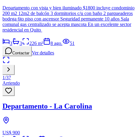
Departamento con vista y bien iluminado $1800 incluye condominio
200 m2 12m2 de balcón 3 dormitorios c/u con baño 2 parqueaderos
bodega 6to piso con ascensor Seguridad permanente 10 años Sala
comunal gas centralizado se acepta mascota En un excelente sector
residencial en Quito
3
3
226
m²
8 ago.
51
Ver detalles
Contactar
1
/
37
Arriendo
Departamento - La Carolina
US$ 900