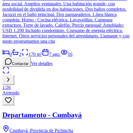
área social. Amplios ventanales. Una habitación grande, con
posibilidad de dividirla en dos habitaciones. Dos baños completos.
Jacuzzi en el baño principal. Dos parqueaderos. Línea blanca
completa: Horno / Cocina eléctrica. Lavavajillas. Campana
extractora. Torre de lavado. Calefón. Precio mensual: Amoblado:
USD 1.200 Incluido condominio. Consumo de energía eléctrica.
Internet. Otros servicios personales del arrendatario. Llamame y con
gusto programamos una cita
0
2
170
m²
7 ago.
16
Ver detalles
Contactar
1
/
26
Arriendo
Departamento - Cumbayá
Cumbayá, Provincia de Pichincha