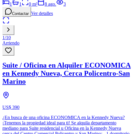
1
1
0
m²
8 ago.
3
Ver detalles
Contactar
1
/
10
Arriendo
Suite / Oficina en Alquiler ECONOMICA
en Kennedy Nueva, Cerca Policentro-San
Marino
US$ 390
¿En busca de una oficina ECONOMICA en la Kennedy Nueva?
¡Tenemos la propiedad ideal para ti! Se alquila departamento
mediano para Suite residencial u Oficina en la Kennedy Nueva
cerca del Centro Comercial Policentro y San Marino: - 1 dormitorio