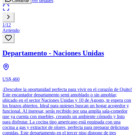
Ver detalles
Contactar
1
/
12
Arriendo
Departamento - Naciones Unidas
US$ 460
¡Descubre la oportunidad perfecta para vivir en el corazón de Quito!
Este encantador departamento semi amoblado o sin amoblar,
ubicado en el sector Naciones Unidas y 10 de Agosto, te espera con
los brazos abiertos. Ideal para quienes buscan un hogar acogedor y
funcional. Al ingresar, serás recibido por una amplia sala-comedor
que ya cuenta con muebles, creando un ambiente cómodo y listo
para disfrutar. La cocina tipo americano está equipada con una
cocina a gas y extractor de olores, perfecta para preparar deliciosas
comidas. Este departamento en el tercer piso dispone de tres