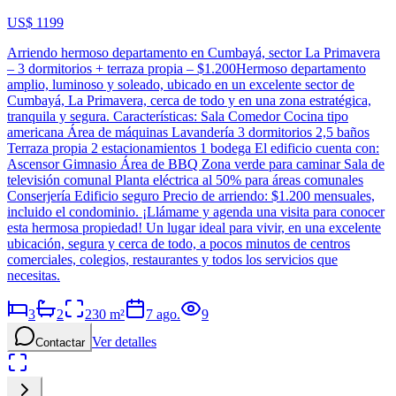
US$ 1199
Arriendo hermoso departamento en Cumbayá, sector La Primavera
– 3 dormitorios + terraza propia – $1.200Hermoso departamento
amplio, luminoso y soleado, ubicado en un excelente sector de
Cumbayá, La Primavera, cerca de todo y en una zona estratégica,
tranquila y segura. Características: Sala Comedor Cocina tipo
americana Área de máquinas Lavandería 3 dormitorios 2,5 baños
Terraza propia 2 estacionamientos 1 bodega El edificio cuenta con:
Ascensor Gimnasio Área de BBQ Zona verde para caminar Sala de
televisión comunal Planta eléctrica al 50% para áreas comunales
Conserjería Edificio seguro Precio de arriendo: $1.200 mensuales,
incluido el condominio. ¡Llámame y agenda una visita para conocer
esta hermosa propiedad! Un lugar ideal para vivir, en una excelente
ubicación, segura y cerca de todo, a pocos minutos de centros
comerciales, colegios, restaurantes y todos los servicios que
necesitas.
3
2
230
m²
7 ago.
9
Ver detalles
Contactar