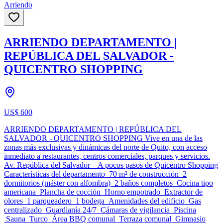
Arriendo
ARRIENDO DEPARTAMENTO |
REPÚBLICA DEL SALVADOR -
QUICENTRO SHOPPING
US$ 600
ARRIENDO DEPARTAMENTO | REPÚBLICA DEL
SALVADOR - QUICENTRO SHOPPING Vive en una de las
zonas más exclusivas y dinámicas del norte de Quito, con acceso
inmediato a restaurantes, centros comerciales, parques y servicios.
Av. República del Salvador – A pocos pasos de Quicentro Shopping
Características del departamento 70 m² de construcción 2
dormitorios (máster con alfombra) 2 baños completos Cocina tipo
americana Plancha de cocción Horno empotrado Extractor de
olores 1 parqueadero 1 bodega Amenidades del edificio Gas
centralizado Guardianía 24/7 Cámaras de vigilancia Piscina
Sauna Turco Área BBQ comunal Terraza comunal Gimnasio