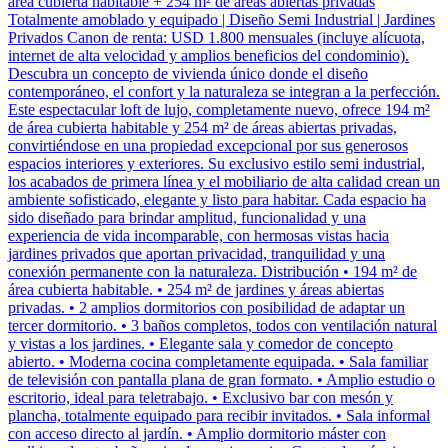
área cubierta habitable + 254 m² de áreas abiertas privadas
Totalmente amoblado y equipado | Diseño Semi Industrial | Jardines
Privados Canon de renta: USD 1.800 mensuales (incluye alícuota,
internet de alta velocidad y amplios beneficios del condominio).
Descubra un concepto de vivienda único donde el diseño
contemporáneo, el confort y la naturaleza se integran a la perfección.
Este espectacular loft de lujo, completamente nuevo, ofrece 194 m²
de área cubierta habitable y 254 m² de áreas abiertas privadas,
convirtiéndose en una propiedad excepcional por sus generosos
espacios interiores y exteriores. Su exclusivo estilo semi industrial,
los acabados de primera línea y el mobiliario de alta calidad crean un
ambiente sofisticado, elegante y listo para habitar. Cada espacio ha
sido diseñado para brindar amplitud, funcionalidad y una
experiencia de vida incomparable, con hermosas vistas hacia
jardines privados que aportan privacidad, tranquilidad y una
conexión permanente con la naturaleza. Distribución • 194 m² de
área cubierta habitable. • 254 m² de jardines y áreas abiertas
privadas. • 2 amplios dormitorios con posibilidad de adaptar un
tercer dormitorio. • 3 baños completos, todos con ventilación natural
y vistas a los jardines. • Elegante sala y comedor de concepto
abierto. • Moderna cocina completamente equipada. • Sala familiar
de televisión con pantalla plana de gran formato. • Amplio estudio o
escritorio, ideal para teletrabajo. • Exclusivo bar con mesón y
plancha, totalmente equipado para recibir invitados. • Sala informal
con acceso directo al jardín. • Amplio dormitorio máster con