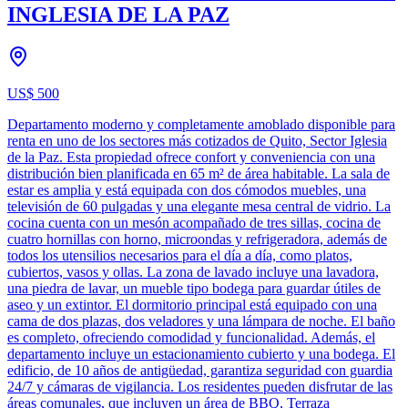
INGLESIA DE LA PAZ
US$ 500
Departamento moderno y completamente amoblado disponible para
renta en uno de los sectores más cotizados de Quito, Sector Iglesia
de la Paz. Esta propiedad ofrece confort y conveniencia con una
distribución bien planificada en 65 m² de área habitable. La sala de
estar es amplia y está equipada con dos cómodos muebles, una
televisión de 60 pulgadas y una elegante mesa central de vidrio. La
cocina cuenta con un mesón acompañado de tres sillas, cocina de
cuatro hornillas con horno, microondas y refrigeradora, además de
todos los utensilios necesarios para el día a día, como platos,
cubiertos, vasos y ollas. La zona de lavado incluye una lavadora,
una piedra de lavar, un mueble tipo bodega para guardar útiles de
aseo y un extintor. El dormitorio principal está equipado con una
cama de dos plazas, dos veladores y una lámpara de noche. El baño
es completo, ofreciendo comodidad y funcionalidad. Además, el
departamento incluye un estacionamiento cubierto y una bodega. El
edificio, de 10 años de antigüedad, garantiza seguridad con guardia
24/7 y cámaras de vigilancia. Los residentes pueden disfrutar de las
áreas comunales, que incluyen un área de BBQ, Terraza