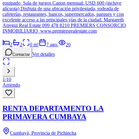
equipado Sala de juegos Canon mensual: USD 600 (incluye
alícuota) Disfruta de una ubicación privilegiada, rodeada de
cafeterías, restaurantes, bancos, supermercados, parques y con
excelente acceso a las principales vías de la ciudad. Margareth
Arregui Real Estate 099 478 8210 PREMIERS CONSORCIO
INMOBILIARIO www.premiersrealestate.com
2
2
0
m²
7 ago.
20
Ver detalles
Contactar
1
/
10
Arriendo
RENTA DEPARTAMENTO LA
PRIMAVERA CUMBAYA
Cumbayá, Provincia de Pichincha