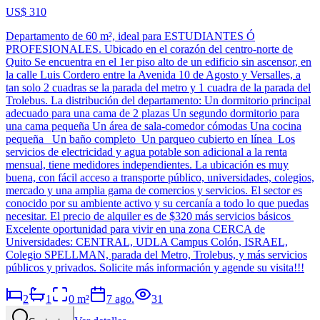
US$ 310
Departamento de 60 m², ideal para ESTUDIANTES Ó
PROFESIONALES. Ubicado en el corazón del centro-norte de
Quito Se encuentra en el 1er piso alto de un edificio sin ascensor, en
la calle Luis Cordero entre la Avenida 10 de Agosto y Versalles, a
tan solo 2 cuadras se la parada del metro y 1 cuadra de la parada del
Trolebus. La distribución del departamento: Un dormitorio principal
adecuado para una cama de 2 plazas Un segundo dormitorio para
una cama pequeña Un área de sala-comedor cómodas Una cocina
pequeña Un baño completo Un parqueo cubierto en línea Los
servicios de electricidad y agua potable son adicional a la renta
mensual, tiene medidores independientes. La ubicación es muy
buena, con fácil acceso a transporte público, universidades, colegios,
mercado y una amplia gama de comercios y servicios. El sector es
conocido por su ambiente activo y su cercanía a todo lo que puedas
necesitar. El precio de alquiler es de $320 más servicios básicos
Excelente oportunidad para vivir en una zona CERCA de
Universidades: CENTRAL, UDLA Campus Colón, ISRAEL,
Colegio SPELLMAN, parada del Metro, Trolebus, y más servicios
públicos y privados. Solicite más información y agende su visita!!!
2
1
0
m²
7 ago.
31