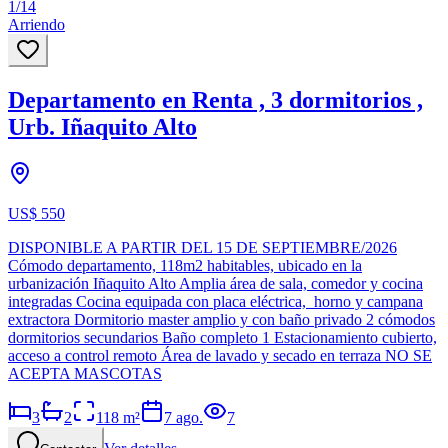
1
/
14
Arriendo
Departamento en Renta , 3 dormitorios ,
Urb. Iñaquito Alto
US$ 550
DISPONIBLE A PARTIR DEL 15 DE SEPTIEMBRE/2026
Cómodo departamento, 118m2 habitables, ubicado en la
urbanización Iñaquito Alto Amplia área de sala, comedor y cocina
integradas Cocina equipada con placa eléctrica, horno y campana
extractora Dormitorio master amplio y con baño privado 2 cómodos
dormitorios secundarios Baño completo 1 Estacionamiento cubierto,
acceso a control remoto Área de lavado y secado en terraza NO SE
ACEPTA MASCOTAS
3
2
118
m²
7 ago.
7