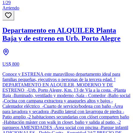
1
/
29
Arriendo
Departamento en ALQUILER Planta
Baja y de estreno en Urb. Porto Alegre
US$ 800
Conoce y ESTRENA este maravilloso departamento ideal para
familias pequeñas, ejecutivos o personas de la tercera edad. !
DEPARTAMENTO EN ALQUILER, MODERNO Y DE
ESTRENO -Urb. Porto Alegre, Km. 13 de Vía a la costa. -Planta
Baja -Iluminado, ventilado y moderno -Sala - Comedor -Baño social
-Cocina con campana extractora y anaqueles altos y bajos -
Calentador eléctrico -Cuarto de servicio/bodega con baño -Área
para lavadora y secadora -Pasillo lateral con lavarropa de piedra -
Patio amplio -2 habitaciones secundarias con clóset comparten baño
-Habitación máster con walk in closet, baño y salida al patio. -2
parqueos AMENIDADES -Área social con piscina -Parque infantil
ADICIONALES - Doble Garita - Seguridad 24/7 PRECIO DE