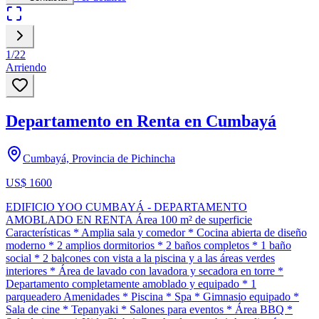
1
/
22
Arriendo
Departamento en Renta en Cumbayá
Cumbayá, Provincia de Pichincha
US$ 1600
EDIFICIO YOO CUMBAYÁ - DEPARTAMENTO
AMOBLADO EN RENTA Área 100 m² de superficie
Características * Amplia sala y comedor * Cocina abierta de diseño
moderno * 2 amplios dormitorios * 2 baños completos * 1 baño
social * 2 balcones con vista a la piscina y a las áreas verdes
interiores * Área de lavado con lavadora y secadora en torre *
Departamento completamente amoblado y equipado * 1
parqueadero Amenidades * Piscina * Spa * Gimnasio equipado *
Sala de cine * Tepanyaki * Salones para eventos * Área BBQ *