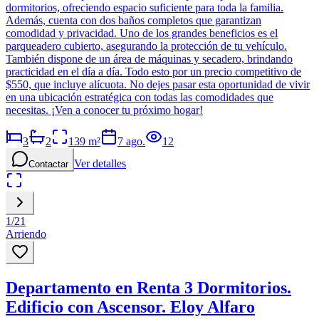
dormitorios, ofreciendo espacio suficiente para toda la familia.
Además, cuenta con dos baños completos que garantizan
comodidad y privacidad. Uno de los grandes beneficios es el
parqueadero cubierto, asegurando la protección de tu vehículo.
También dispone de un área de máquinas y secadero, brindando
practicidad en el día a día. Todo esto por un precio competitivo de
$550, que incluye alícuota. No dejes pasar esta oportunidad de vivir
en una ubicación estratégica con todas las comodidades que
necesitas. ¡Ven a conocer tu próximo hogar!
3
2
139
m²
7 ago.
12
Ver detalles
Contactar
1
/
21
Arriendo
Departamento en Renta 3 Dormitorios.
Edificio con Ascensor. Eloy Alfaro