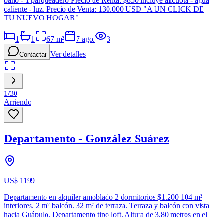
baño - 1 parqueadero Precio de Renta: $850 incluye alícuota - agua
caliente - luz. Precio de Venta: 130.000 USD "A UN CLICK DE
TU NUEVO HOGAR"
1
1
67
m²
7 ago.
3
Ver detalles
Contactar
1
/
30
Arriendo
Departamento - González Suárez
US$ 1199
Departamento en alquiler amoblado 2 dormitorios $1.200 104 m²
interiores. 2 m² balcón. 32 m² de terraza. Terraza y balcón con vista
hacia Guápulo. Departamento tipo loft. Altura de 3,80 metros en el