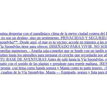
 con el paradisiaco clima de la mejor ciudad costera del Ecuador
iones no son un destino, sino un sentimiento. PRIVACIDAD Y SEGUR
 Spondylus**. Desde aquí, el mar es tu vecino: accede en minutos a las
ca Vía Spondylus tiene para ofrecer. DISEÑADO PARA VIVIR, NO SOLO
rellas mantenses. - Amplia sala-comedor que se funde con un jardín post
ino hasta los utensilios para preparar el ceviche que recordarán por añ
 BASE DE AVENTURAS Antes de salir hasta la Vía Spondylus, elige: 
l patio con el sonido de las plantas y prepárate para repetir mañana. 
mo propia, con brisa como banda sonora y Manta como tu patio trasero. ¿
 cuadras de la Vía Spondylus, Manta — Equipada, segura y lista para ti