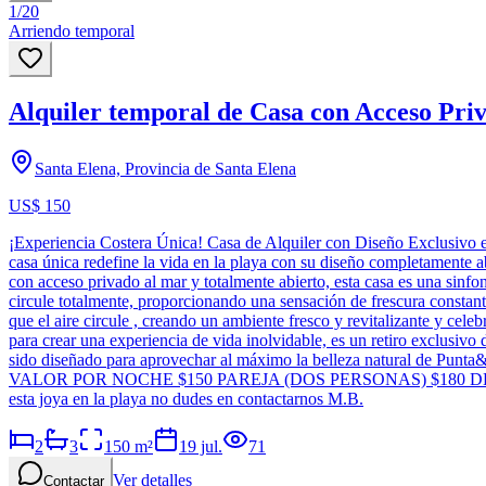
1
/
20
Arriendo temporal
Alquiler temporal de Casa con Acceso Pr
Santa Elena, Provincia de Santa Elena
US$ 150
¡Experiencia Costera Única! Casa de Alquiler con Diseño Exclusivo en
casa única redefine la vida en la playa con su diseño completamente a
con acceso privado al mar y totalmente abierto, esta casa es una sinfon
circule totalmente, proporcionando una sensación de frescura constant
que el aire circule , creando un ambiente fresco y revitalizante y celeb
para crear una experiencia de vida inolvidable, es un retiro exclusiv
sido diseñado para aprovechar al máximo la belleza natural de Punt
VALOR POR NOCHE $150 PAREJA (DOS PERSONAS) $180 DE 2
esta joya en la playa no dudes en contactarnos M.B.
2
3
150
m²
19 jul.
71
Ver detalles
Contactar