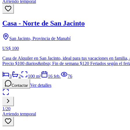
Arriendo temporal
Casa - Norte de San Jacinto
San Jacinto, Provincia de Manabí
US$ 100
Casa de Alquiler en San Jacinto, ideal para tus vacaciones en familia
Precio $100 diarios&nbsp; Fin de semana $120 Feriados según el fer
3
2
100
m²
16 feb.
76
Ver detalles
Contactar
1
/
20
Arriendo temporal