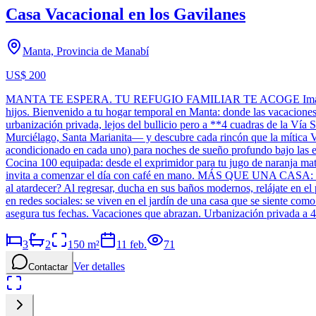
Casa Vacacional en los Gavilanes
Manta, Provincia de Manabí
US$ 200
MANTA TE ESPERA. TU REFUGIO FAMILIAR TE ACOGE Imagina despertar
hijos. Bienvenido a tu hogar temporal en Manta: donde las vacac
urbanización privada, lejos del bullicio pero a **4 cuadras de la Vía
Murciélago, Santa Marianita— y descubre cada rincón que la míti
acondicionado en cada uno) para noches de sueño profundo bajo las est
Cocina 100 equipada: desde el exprimidor para tu jugo de naranja matut
invita a comenzar el día con café en mano. MÁS QUE UNA CASA: TU
al atardecer? Al regresar, ducha en sus baños modernos, relájate en e
en redes sociales: se viven en el jardín de una casa que se siente co
asegura tus fechas. Vacaciones que abrazan. Urbanización privada a 4
3
2
150
m²
11 feb.
71
Ver detalles
Contactar