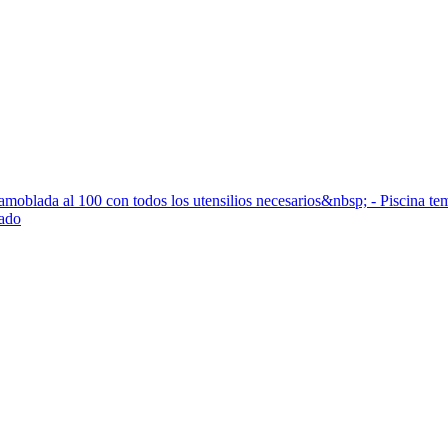
, amoblada al 100 con todos los utensilios necesarios&nbsp; - Piscina 
iado