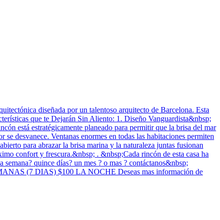
uitectónica diseñada por un talentoso arquitecto de Barcelona. Esta
cterísticas que te Dejarán Sin Aliento: 1. Diseño Vanguardista&nbsp;
rincón está estratégicamente planeado para permitir que la brisa del mar
ior se desvanece. Ventanas enormes en todas las habitaciones permiten
 abierto para abrazar la brisa marina y la naturaleza juntas fusionan
áximo confort y frescura.&nbsp; . &nbsp;Cada rincón de esta casa ha
una semana? quince días? un mes ? o mas ? contáctanos&nbsp;
S (7 DIAS) $100 LA NOCHE Deseas mas información de