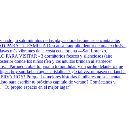
, a solo minutos de las playas doradas que les encanta a tus
IDAD PARA TU FAMILIA Descansa tranquilo dentro de una exclusiva
 playas más vibrantes de la costa ecuatoriana —San Lorenzo,
 PARA VISITAR - 3 dormitorios frescos y silenciosos (aire
erior donde los niños ríen y los adultos brindan al atardecer. -
os. - Parqueo cubierto para tu tranquilidad y un jardín delantero que
¿hoy snorkel en aguas cristalinas? ¿O tal vez un paseo en lancha
¡RESERVA HOY! Porque las mejores historias familiares no se cuentan
Listo para escribir tu próximo capítulo de verano? Contáctanos y
. "Tu propio espacio en el mejor lugar"