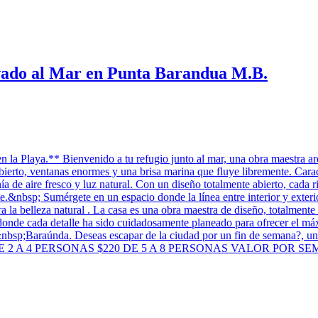
ivado al Mar en Punta Barandua M.B.
 la Playa.** Bienvenido a tu refugio junto al mar, una obra maestra arq
bierto, ventanas enormes y una brisa marina que fluye libremente. Cara
ía de aire fresco y luz natural. Con un diseño totalmente abierto, cada 
e.&nbsp; Sumérgete en un espacio donde la línea entre interior y exter
ra la belleza natural . La casa es una obra maestra de diseño, totalmente
o donde cada detalle ha sido cuidadosamente planeado para ofrecer el m
a&nbsp;Baraúnda. Deseas escapar de la ciudad por un fin de semana?, 
 A 4 PERSONAS $220 DE 5 A 8 PERSONAS VALOR POR SEMANA