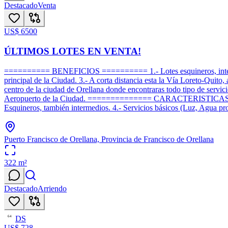
Destacado
Venta
US$ 6500
ÚLTIMOS LOTES EN VENTA!
========== BENEFICIOS ========== 1.- Lotes esquineros, intermedio
principal de la Ciudad. 3.- A corta distancia esta la Vía Loreto-Quito, 
centro de la ciudad de Orellana donde encontraras todo tipo de servic
Aeropuerto de la Ciudad. ============== CARACTERISTICAS =======
Esquineros, también intermedios. 4.- Servicios básicos (Luz, Agua pr
Puerto Francisco de Orellana, Provincia de Francisco de Orellana
322
m²
Destacado
Arriendo
DS
64
US$ 728