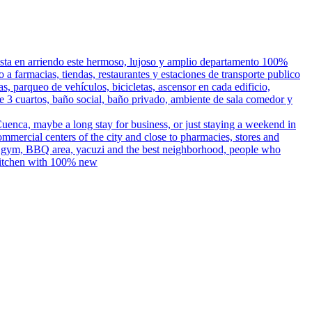
ta en arriendo este hermoso, lujoso y amplio departamento 100%
 farmacias, tiendas, restaurantes y estaciones de transporte publico
, parqueo de vehículos, bicicletas, ascensor en cada edificio,
ne 3 cuartos, baño social, baño privado, ambiente de sala comedor y
, maybe a long stay for business, or just staying a weekend in
mmercial centers of the city and close to pharmacies, stores and
ding, gym, BBQ area, yacuzi and the best neighborhood, people who
 kitchen with 100% new