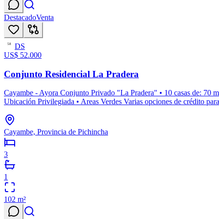
Destacado
Venta
DS
58
US$ 52.000
Conjunto Residencial La Pradera
Cayambe - Ayora Conjunto Privado "La Pradera" • 10 casas de: 70 m2 •
Ubicación Privilegiada • Areas Verdes Varias opciones de crédito para
Cayambe, Provincia de Pichincha
3
1
102
m²