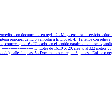
s con documentos en regla. 2.- Muy cerca están servicios educativos
arteria principal de flujo vehicular a la Ciudad. 4.- Terrenos con reliev
ios, comercio, etc. 6.- Ubicados en el sentido paralelo donde se expan
======= 1.- Lotes de 16.10 X 20, área total 322 metros cuadrados
obado), calles limpias. 5.- Documentos en regla. Sigue este Enlace o p