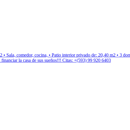
 Sala, comedor, cocina, • Patio interior privado de: 20,40 m2 • 3 dor
 financiar la casa de sus sueños!!! Citas: +(593) 99 920 6403