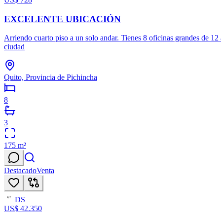
EXCELENTE UBICACIÓN
Arriendo cuarto piso a un solo andar. Tienes 8 oficinas grandes de 12
ciudad
Quito, Provincia de Pichincha
8
3
175
m²
Destacado
Venta
DS
67
US$ 42.350