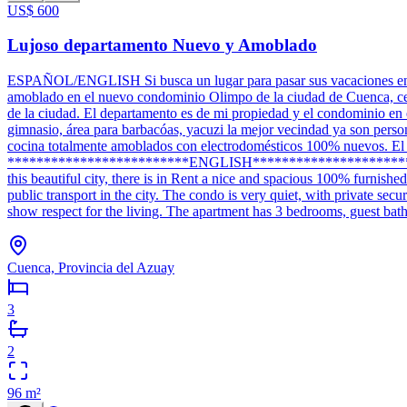
US$ 600
Lujoso departamento Nuevo y Amoblado
ESPAÑOL/ENGLISH Si busca un lugar para pasar sus vacaciones en Cu
amoblado en el nuevo condominio Olimpo de la ciudad de Cuenca, cerca 
de la ciudad. El departamento es de mi propiedad y el condominio en el
gimnasio, área para barbacóas, yacuzi la mejor vecindad ya son person
cocina totalmente amoblados con electrodomésticos 100% nuevos. El d
*************************ENGLISH********************************
this beautiful city, there is in Rent a nice and spacious 100% furnis
public transport in the city. The condo is very quiet, with private se
show respect for the living. The apartment has 3 bedrooms, guest ba
Cuenca, Provincia del Azuay
3
2
96
m²