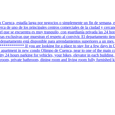
enca, estadía larga por negocios o simplemente un fin de semana, es
de uno de los principales centros comerciales de la ciudad y cercano a
 que se encuentra es muy tranquilo, con guardianía privada las 24 horas
as exclusivas que muestran el respeto al convivir. El departamento tie
epartamento está disponible para arrendamientos superiores a un mes.
* If you are looking for a place to stay for a few days in Cuenca
hed apartment in new condo Olimpo de Cuenca, near to one of the main co
curity 24 hours parking for vehicles, your bikes, elevator in each buil
throom, private bathroom, dining room and living room fully furnished