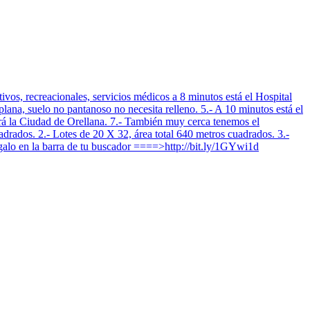
, recreacionales, servicios médicos a 8 minutos está el Hospital
e plana, suelo no pantanoso no necesita relleno. 5.- A 10 minutos está el
dirá la Ciudad de Orellana. 7.- También muy cerca tenemos el
. 2.- Lotes de 20 X 32, área total 640 metros cuadrados. 3.-
egalo en la barra de tu buscador ====>http://bit.ly/1GYwi1d