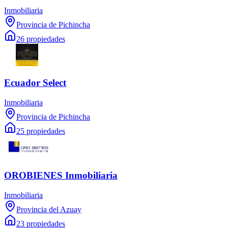
Inmobiliaria
Provincia de Pichincha
26 propiedades
Ecuador Select
Inmobiliaria
Provincia de Pichincha
25 propiedades
OROBIENES Inmobiliaria
Inmobiliaria
Provincia del Azuay
23 propiedades