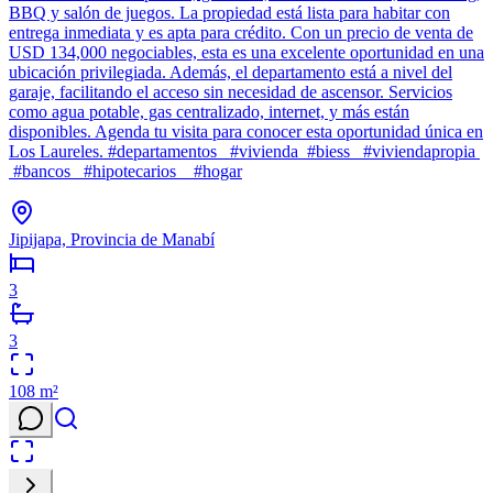
BBQ y salón de juegos. La propiedad está lista para habitar con
entrega inmediata y es apta para crédito. Con un precio de venta de
USD 134,000 negociables, esta es una excelente oportunidad en una
ubicación privilegiada. Además, el departamento está a nivel del
garaje, facilitando el acceso sin necesidad de ascensor. Servicios
como agua potable, gas centralizado, internet, y más están
disponibles. Agenda tu visita para conocer esta oportunidad única en
Los Laureles. #departamentos #vivienda #biess #viviendapropia
#bancos #hipotecarios #hogar
Jipijapa, Provincia de Manabí
3
3
108
m²