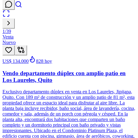
1
/
39
Venta
Nuevo
US$ 134.000
828
hoy
Vendo departamento dúplex con amplio patio en
Los Laureles, Quito
Exclusivo departamento dúplex en venta en Los Laureles, Jipijapa,
Quito. Con 189 m² de construcción y un amplio patio de 81 m², esta
propiedad ofrece un espacio ideal para disfrutar al aire libre. La
planta baja incluye recibidor, baño social, área de lavandería, cocina,
comedor y sala, además de un porch con pérgola y césped. En la
planta alta, encontrará dos habitaciones que comparten un baño
completo y un dormitorio principal con baño privado y vistas
impresionantes. Ubicado en el Condominio Platinum Plaza, el
edificio cuenta con piscina, gimnasio, área de aeróbicos, coworking,