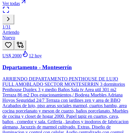
Ver todas
1
/
31
Arriendo
Nuevo
US$ 2000
12
hoy
Departamento - Monteserrín
ARRIENDO DEPARTAMENTO PENTHOUSE DE LUJO
FULL AMOBLADO SECTOR MONTESERRIN 3 dormitorios
Penthouse Duplex 3 y medio Baños Sala tv Area util 301 m2
Terraza 86 m2 Dos estacionamientos,/ Bodega Muebles Adriana
Hoyos Seguridad 24/7 Terraza con jardines zen y area de BBQ
Acabados de lujo, piso areas sociales marmol, cuartos bambu, area
cocina porcelanato y meson de cuarzo, baños porcelanato. Muebles
de cocina y closet de hogar 2000. Papel tapiz en cuartos, cava,
baños , comedor y sala. Griferia , lavabos y inodoros de fabricacion
alemana, Jacuzzis de marmol cultivado. Extras. Diseño de
iluminacion y control con celular. Audio centralizado con control