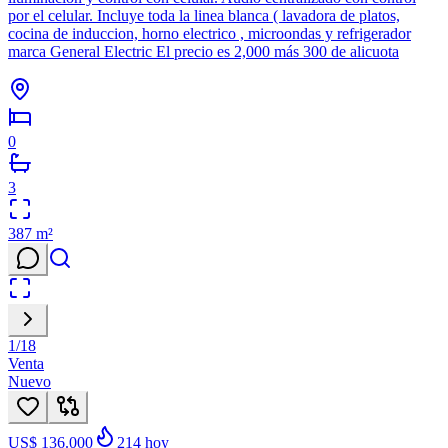
por el celular. Incluye toda la linea blanca ( lavadora de platos,
cocina de induccion, horno electrico , microondas y refrigerador
marca General Electric El precio es 2,000 más 300 de alicuota
0
3
387
m²
1
/
18
Venta
Nuevo
US$ 136.000
214
hoy