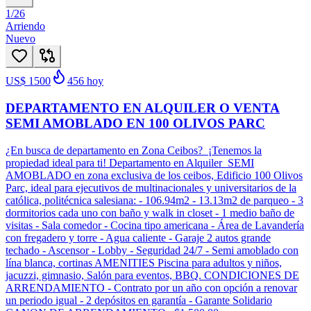
1
/
26
Arriendo
Nuevo
US$ 1500
456
hoy
DEPARTAMENTO EN ALQUILER O VENTA
SEMI AMOBLADO EN 100 OLIVOS PARC
¿En busca de departamento en Zona Ceibos? ¡Tenemos la
propiedad ideal para ti! Departamento en Alquiler SEMI
AMOBLADO en zona exclusiva de los ceibos, Edificio 100 Olivos
Parc, ideal para ejecutivos de multinacionales y universitarios de la
católica, politécnica salesiana: - 106.94m2 - 13.13m2 de parqueo - 3
dormitorios cada uno con baño y walk in closet - 1 medio baño de
visitas - Sala comedor - Cocina tipo americana - Área de Lavandería
con fregadero y torre - Agua caliente - Garaje 2 autos grande
techado - Ascensor - Lobby - Seguridad 24/7 - Semi amoblado con
lína blanca, cortinas AMENITIES Piscina para adultos y niños,
jacuzzi, gimnasio, Salón para eventos, BBQ. CONDICIONES DE
ARRENDAMIENTO - Contrato por un año con opción a renovar
un periodo igual - 2 depósitos en garantía - Garante Solidario