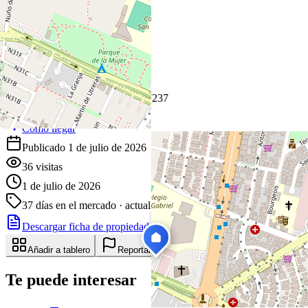
+
−
Leaflet
|
©
OpenStreetMap
Coordenadas:
-0.179316
,
-78.497237
Cómo llegar
Publicado 1 de julio de 2026
36
visitas
1 de julio de 2026
37
días en el mercado
· actualizado hace 0 días
Descargar ficha de propiedad
Compartir
Añadir a tablero
Reportar anuncio
Te puede interesar