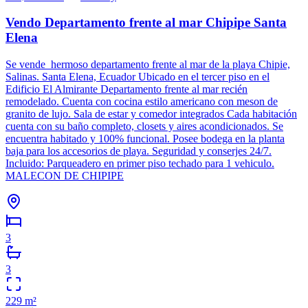
Vendo Departamento frente al mar Chipipe Santa
Elena
Se vende hermoso departamento frente al mar de la playa Chipie,
Salinas. Santa Elena, Ecuador Ubicado en el tercer piso en el
Edificio El Almirante Departamento frente al mar recién
remodelado. Cuenta con cocina estilo americano con meson de
granito de lujo. Sala de estar y comedor integrados Cada habitación
cuenta con su baño completo, closets y aires acondicionados. Se
encuentra habitado y 100% funcional. Posee bodega en la planta
baja para los accesorios de playa. Seguridad y conserjes 24/7.
Incluido: Parqueadero en primer piso techado para 1 vehiculo.
MALECON DE CHIPIPE
3
3
229
m²