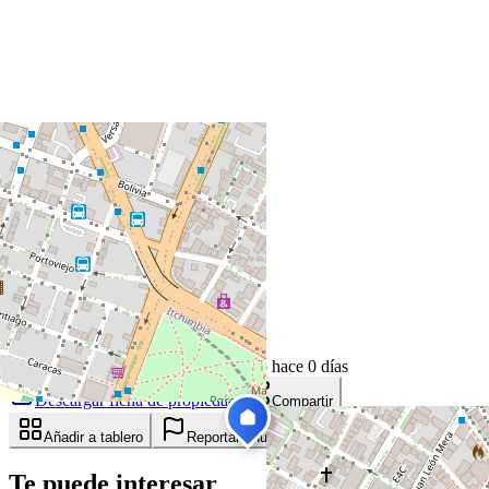
+
−
Leaflet
|
©
OpenStreetMap
Coordenadas:
-0.198194
,
-78.497752
Cómo llegar
Publicado Hace 4 días
28
visitas
1 de agosto de 2026
4
días en el mercado
· actualizado hace 0 días
Descargar ficha de propiedad
Compartir
Añadir a tablero
Reportar anuncio
Te puede interesar