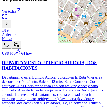
Ver todas
1
/
19
Arriendo
Nuevo
US$ 950
64
hoy
DEPARTAMENTO EDIFICIO AURORA, DOS
HABITACIONES
Departamento en el Edificio Aurora, ubicado en la Ruta Viva Area
de construcción 95 mtrs Balcon: 12 mtrs -Sala -Comedor -Cocina
equipada -Dos Dormitorios cada uno con walking closet y bano
completo -Area de lavandería equipada -Bano social Valor $950 inc
alicuota Incluye en el departamento, cocina equipada (cocina,
extractor, horno, micro, refrigeradora), lavandería (lavadora y
secadora) dos camas con sus veladores, TV, un comedor Edificio