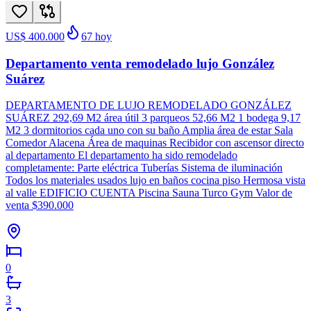
US$ 400.000
67
hoy
Departamento venta remodelado lujo González
Suárez
DEPARTAMENTO DE LUJO REMODELADO GONZÁLEZ
SUÁREZ 292,69 M2 área útil 3 parqueos 52,66 M2 1 bodega 9,17
M2 3 dormitorios cada uno con su baño Amplia área de estar Sala
Comedor Alacena Área de maquinas Recibidor con ascensor directo
al departamento El departamento ha sido remodelado
completamente: Parte eléctrica Tuberías Sistema de iluminación
Todos los materiales usados lujo en baños cocina piso Hermosa vista
al valle EDIFICIO CUENTA Piscina Sauna Turco Gym Valor de
venta $390.000
0
3