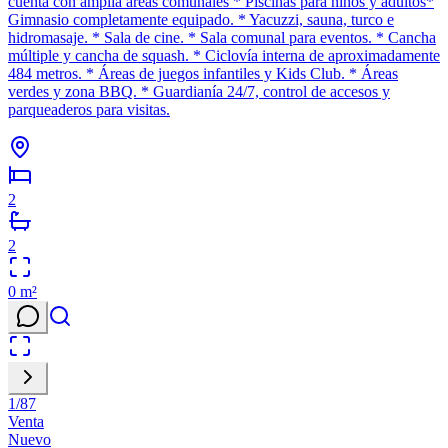
cuenta con amplia areas comunales * Piscinas para niños y adultos*
Gimnasio completamente equipado. * Yacuzzi, sauna, turco e
hidromasaje. * Sala de cine. * Sala comunal para eventos. * Cancha
múltiple y cancha de squash. * Ciclovía interna de aproximadamente
484 metros. * Áreas de juegos infantiles y Kids Club. * Áreas
verdes y zona BBQ. * Guardianía 24/7, control de accesos y
parqueaderos para visitas.
2
2
0
m²
1
/
87
Venta
Nuevo