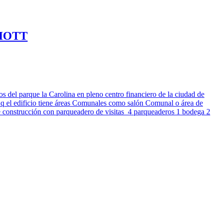
IOTT
 del parque la Carolina en pleno centro financiero de la ciudad de
q el edificio tiene áreas Comunales como salón Comunal o área de
 de construcción con parqueadero de visitas 4 parqueaderos 1 bodega 2