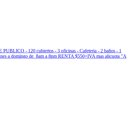
20 cubiertos - 3 oficinas - Cafeteria - 2 baños - 1
co delunes a domingo de 8am a 8pm RENTA $550+IVA mas alicuota "A