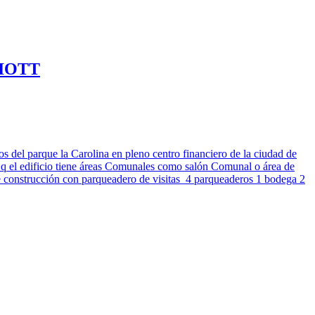
IOTT
 del parque la Carolina en pleno centro financiero de la ciudad de
q el edificio tiene áreas Comunales como salón Comunal o área de
 de construcción con parqueadero de visitas 4 parqueaderos 1 bodega 2