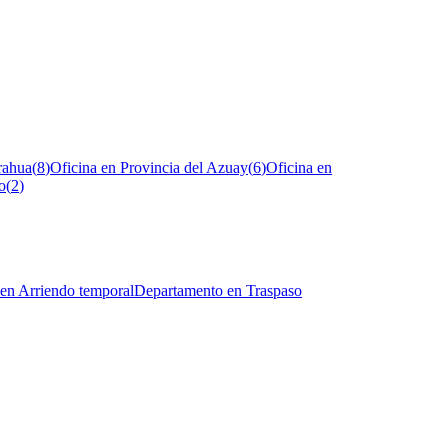
rahua
(
8
)
Oficina en Provincia del Azuay
(
6
)
Oficina en
o
(
2
)
en Arriendo temporal
Departamento en Traspaso