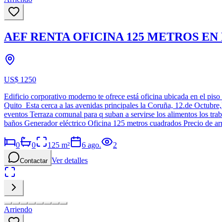
AEF RENTA OFICINA 125 METROS E
US$ 1250
Edificio corporativo moderno te ofrece está oficina ubicada en el pi
Quito Esta cerca a las avenidas principales la Coruña, 12.de Octub
eventos Terraza comunal para q suban a servirse los alimentos los tra
baños Generador eléctrico Oficina 125 metros cuadrados Precio de a
0
0
125
m²
6 ago.
2
Ver detalles
Contactar
Arriendo