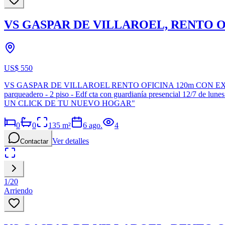
VS GASPAR DE VILLAROEL, RENTO O
US$ 550
VS GASPAR DE VILLAROEL RENTO OFICINA 120m CON EXCELENT
parqueadero - 2 piso - Edf cta con guardianía presencial 12/7 de l
UN CLICK DE TU NUEVO HOGAR"
0
0
135
m²
6 ago.
4
Ver detalles
Contactar
1
/
20
Arriendo