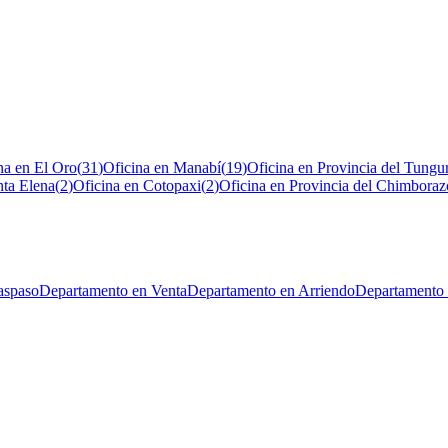
na en El Oro
(
31
)
Oficina en Manabí
(
19
)
Oficina en Provincia del Tungu
nta Elena
(
2
)
Oficina en Cotopaxi
(
2
)
Oficina en Provincia del Chimboraz
aspaso
Departamento en Venta
Departamento en Arriendo
Departamento 