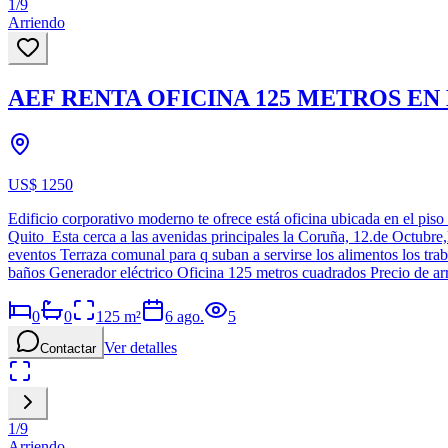
1
/
9
Arriendo
AEF RENTA OFICINA 125 METROS E
US$ 1250
Edificio corporativo moderno te ofrece está oficina ubicada en el pi
Quito Esta cerca a las avenidas principales la Coruña, 12.de Octub
eventos Terraza comunal para q suban a servirse los alimentos los tra
baños Generador eléctrico Oficina 125 metros cuadrados Precio de a
0
0
125
m²
6 ago.
5
Ver detalles
Contactar
1
/
9
Arriendo