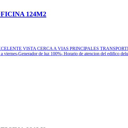
FICINA 124M2
E VISTA CERCA A VIAS PRINCIPALES TRANSPORTE PUBLICO - 1
unes a viernes-Generador de luz 100%- Horario de atencion del edifi