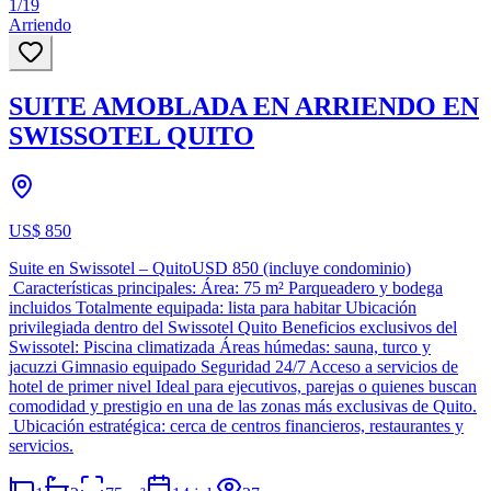
1
/
19
Arriendo
SUITE AMOBLADA EN ARRIENDO EN
SWISSOTEL QUITO
US$ 850
Suite en Swissotel – QuitoUSD 850 (incluye condominio)
Características principales: Área: 75 m² Parqueadero y bodega
incluidos Totalmente equipada: lista para habitar Ubicación
privilegiada dentro del Swissotel Quito Beneficios exclusivos del
Swissotel: Piscina climatizada Áreas húmedas: sauna, turco y
jacuzzi Gimnasio equipado Seguridad 24/7 Acceso a servicios de
hotel de primer nivel Ideal para ejecutivos, parejas o quienes buscan
comodidad y prestigio en una de las zonas más exclusivas de Quito.
Ubicación estratégica: cerca de centros financieros, restaurantes y
servicios.