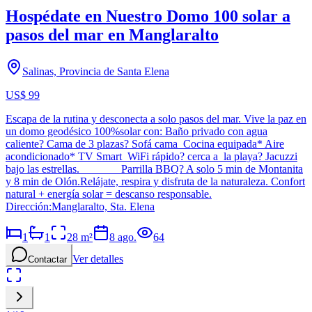
Hospédate en Nuestro Domo 100 solar a
pasos del mar en Manglaralto
Salinas, Provincia de Santa Elena
US$ 99
Escapa de la rutina y desconecta a solo pasos del mar. Vive la paz en
un domo geodésico 100%solar con: Baño privado con agua
caliente? Cama de 3 plazas? Sofá cama Cocina equipada* Aire
acondicionado* TV Smart WiFi rápido? cerca a la playa? Jacuzzi
bajo las estrellas. Parrilla BBQ? A solo 5 min de Montanita
y 8 min de Olón.Relájate, respira y disfruta de la naturaleza. Confort
natural + energía solar = descanso responsable.
Dirección:Manglaralto, Sta. Elena
1
1
28
m²
8 ago.
64
Ver detalles
Contactar