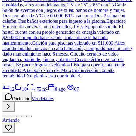
amobladas, aires acondicionados, TV de 75" y 85" con TvCable.
Salón de eventos con juegos de billar, baños de hombre y mujer.
Dos centrales de A/C de 60.000 BTU cada uno.Dos Piscina con
calefón.Tres baños exteriores para ingreso a la piscina.Espacioso
Bar con dos neveras, un congelador, TV y equipo de sonido.El
hostal cuenta con su propio generador de energía valorado en
$20.000 comprado hace 5 años, cada año se le ha dado
mantenimiento.Calefón para piscinas valorado en $11.000 Aires
acondicionados nuevos en cada habitación, comprado hace un año y
dado mantenimiento hace 6 meses. Circuito cerrado de video
vigilancia, botón de pánico y alarmas.Cerco eléctrico en todo el
hostal. Se puede ingresar vehículos.Listo para operar, totalmente
amoblado.A tan solo 7min del Mar.¡Una inversión con alta
rentabilidad!No pierdas esta oportunidad.
12
10
475
m²
8 ago.
67
Ver detalles
Contactar
Arriendo