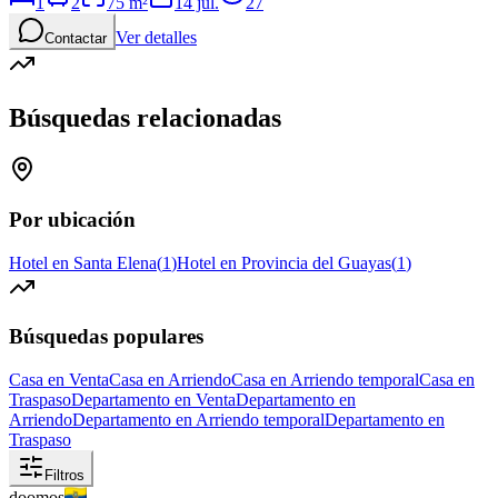
1
2
75
m²
14 jul.
27
Ver detalles
Contactar
Búsquedas relacionadas
Por ubicación
Hotel en Santa Elena
(
1
)
Hotel en Provincia del Guayas
(
1
)
Búsquedas populares
Casa en Venta
Casa en Arriendo
Casa en Arriendo temporal
Casa en
Traspaso
Departamento en Venta
Departamento en
Arriendo
Departamento en Arriendo temporal
Departamento en
Traspaso
Filtros
doomos