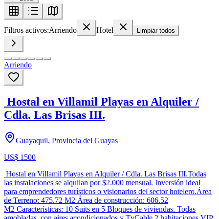
Filtros activos:
Arriendo
Hotel
Limpiar todos
Arriendo
Hostal en Villamil Playas en Alquiler /
Cdla. Las Brisas III.
Guayaquil, Provincia del Guayas
US$ 1500
Hostal en Villamil Playas en Alquiler / Cdla. Las Brisas III.Todas
las instalaciones se alquilan por $2.000 mensual. Inversión ideal
para emprendedores turísticos o visionarios del sector hotelero.Área
de Terreno: 475.72 M2 Área de construcción: 606.52
M2 Características: 10 Suits en 5 Bloques de viviendas. Todas
amobladas, con aires acondicionados y TvCable.2 habitaciones VIP