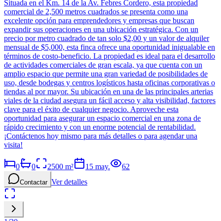
Situada en el Km. 14 de la Av. Febres Cordero, esta propiedad
comercial de 2,500 metros cuadrados se presenta como una
excelente opción para emprendedores y empresas que buscan
expandir sus operaciones en una ubicación estratégica. Con un
precio por metro cuadrado de tan solo $2,00 y un valor de alquiler
mensual de $5,000, esta finca ofrece una oportunidad inigualable en
términos de costo-beneficio. La propiedad es ideal para el desarrollo
de actividades comerciales de gran escala, ya que cuenta con un
amplio espacio que permite una gran variedad de posibilidades de
uso, desde bodegas y centros logísticos hasta oficinas corporativas o
tiendas al por mayor. Su ubicación en una de las principales arterias
viales de la ciudad asegura un fácil acceso y alta visibilidad, factores
clave para el éxito de cualquier negocio. Aproveche esta
oportunidad para asegurar un espacio comercial en una zona de
rápido crecimiento y con un enorme potencial de rentabilidad.
¡Contáctenos hoy mismo para más detalles o para agendar una
visita!
0
0
2500
m²
15 may.
62
Ver detalles
Contactar