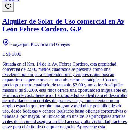
Alquiler de Solar de Uso comercial en Av
León Febres Cordero. G.P
Guayaquil, Provincia del Guayas
US$ 5000
Situada en el Km. 14 de la Av. Febres Cordero, esta propiedad
comercial de 2,500 metros cuadrados se presenta como una
excelente opción para emprendedores y empresas que buscan
expandir sus operaciones en una ubicación estratégica. Con un
precio por metro cuadrado de tan solo $2,00 y un valor de alquiler
mensual de $5,000, esta finca ofrece una oportunidad inigualable en
términos de costo-beneficio. La propiedad es ideal para el desarrollo
de actividades comerciales de gran escala, ya que cuenta con un
amplio espacio que permite una gran variedad de posibilidades de
uso, desde bodegas y centros logísticos hasta oficinas corporativas o
tiendas al por mayor. Su ubicación en una de las principales arterias
viales de la ciudad asegura un fácil acceso y alta visibilidad, factores
clave para el éxito de cualquier negocio. Aproveche esta