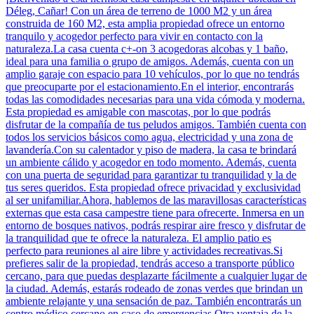
Déleg, Cañar! Con un área de terreno de 1000 M2 y un área
construida de 160 M2, esta amplia propiedad ofrece un entorno
tranquilo y acogedor perfecto para vivir en contacto con la
naturaleza.La casa cuenta c+-on 3 acogedoras alcobas y 1 baño,
ideal para una familia o grupo de amigos. Además, cuenta con un
amplio garaje con espacio para 10 vehículos, por lo que no tendrás
que preocuparte por el estacionamiento.En el interior, encontrarás
todas las comodidades necesarias para una vida cómoda y moderna.
Esta propiedad es amigable con mascotas, por lo que podrás
disfrutar de la compañía de tus peludos amigos. También cuenta con
todos los servicios básicos como agua, electricidad y una zona de
lavandería.Con su calentador y piso de madera, la casa te brindará
un ambiente cálido y acogedor en todo momento. Además, cuenta
con una puerta de seguridad para garantizar tu tranquilidad y la de
tus seres queridos. Esta propiedad ofrece privacidad y exclusividad
al ser unifamiliar.Ahora, hablemos de las maravillosas características
externas que esta casa campestre tiene para ofrecerte. Inmersa en un
entorno de bosques nativos, podrás respirar aire fresco y disfrutar de
la tranquilidad que te ofrece la naturaleza. El amplio patio es
perfecto para reuniones al aire libre y actividades recreativas.Si
prefieres salir de la propiedad, tendrás acceso a transporte público
cercano, para que puedas desplazarte fácilmente a cualquier lugar de
la ciudad. Además, estarás rodeado de zonas verdes que brindan un
ambiente relajante y una sensación de paz. También encontrarás un
centro médico cercano en caso de emergencias.Otra ventaja de la