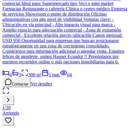
comercial Ideal para: Supermercado tipo Veci o mini market
Farmacias Restaurante o cafetería Clínica o centro médico Empresa
de servicios Showroom o punto de distribución Oficinas
administrativas con alto nivel de visibilidad Ventajas clave: -
Ubicación en vía principal - Alto impacto visual para marca -
Amplio espacio para adecuación comercial - Zona de expansión
comercial - Excelente relación precio–ubicación Canon mensual:
USD 950 Oportunidad para empresas que buscan posicionarse
estratégicamente en una zona de crecimiento consolidado.
Contáctenos para información adicional o agendar visita. Estamos
felices de atenderte, somos Hauser Ecuador !! Pregúntanos por
nuestros recorridos online o más opciones inmobiliarias para ti.
4
3
300
m²
5 mar.
64
Ver detalles
Contactar
1
/
20
Arriendo