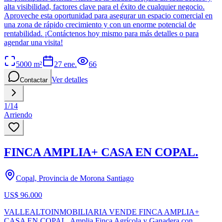
alta visibilidad, factores clave para el éxito de cualquier negocio.
Aproveche esta oportunidad para asegurar un espacio comercial en
una zona de rápido crecimiento y con un enorme potencial de
rentabilidad. ¡Contáctenos hoy mismo para más detalles o para
agendar una visita!
5000
m²
27 ene.
66
Ver detalles
Contactar
1
/
14
Arriendo
FINCA AMPLIA+ CASA EN COPAL.
Copal, Provincia de Morona Santiago
US$ 96.000
VALLEALTOINMOBILIARIA VENDE FINCA AMPLIA+
CASA EN COPAL. Amplia Finca Agrícola y Ganadera con