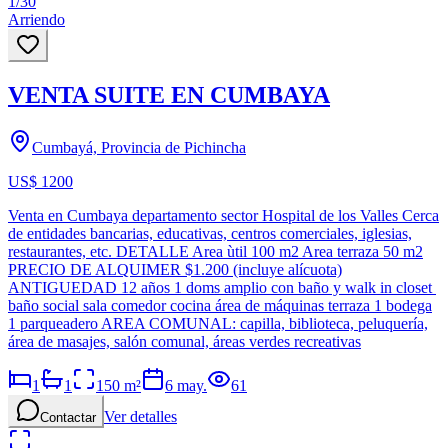
1
/
30
Arriendo
VENTA SUITE EN CUMBAYA
Cumbayá, Provincia de Pichincha
US$ 1200
Venta en Cumbaya departamento sector Hospital de los Valles Cerca
de entidades bancarias, educativas, centros comerciales, iglesias,
restaurantes, etc. DETALLE Area ùtil 100 m2 Area terraza 50 m2
PRECIO DE ALQUIMER $1.200 (incluye alícuota)
ANTIGUEDAD 12 años 1 doms amplio con baño y walk in closet
baño social sala comedor cocina área de máquinas terraza 1 bodega
1 parqueadero AREA COMUNAL: capilla, biblioteca, peluquería,
área de masajes, salón comunal, áreas verdes recreativas
1
1
150
m²
6 may.
61
Ver detalles
Contactar