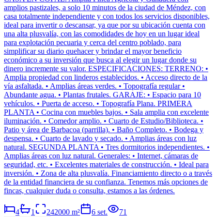
amplios pastizales, a solo 10 minutos de la ciudad de Méndez, con
casa totalmente independiente y con todos los servicios disponibles,
ideal para invertir o descansar, ya que por su ubicación cuenta con
una alta plusvalía, con las comodidades de hoy en un lugar ideal
para explotación pecuaria y cerca del centro poblado, para
simplificar su diario quehacer y brindar el mayor beneficio
económico a su inversión que busca al elegir un lugar donde su
dinero incremente su valor. ESPECIFICACIONES: TERRENO: •
Amplia propiedad con linderos establecidos. • Acceso directo de la
vía asfaltada. • Amplias áreas verdes. • Topografía regular •
Abundante agua. • Plantas frutales. GARAJE: • Espacio para 10
vehículos. • Puerta de acceso. • Topografía Plana. PRIMERA
PLANTA • Cocina con muebles bajos. • Sala amplia con excelente
iluminación. • Comedor amplio. • Cuarto de Estudio/Biblioteca. •
Patio y área de Barbacoa (parrilla). • Baño Completo. • Bodega y
despensa. • Cuarto de lavado y secado. • Amplias áreas con luz
natural. SEGUNDA PLANTA • Tres dormitorios independientes. •
Amplias áreas con luz natural. Generales: • Internet, cámaras de
seguridad, etc. • Excelentes materiales de construcción. • Ideal para
inversión. • Zona de alta plusvalía. Financiamiento directo o a través
de la entidad financiera de su confianza. Tenemos más opciones de
fincas, cualquier duda o consulta, estamos a las órdenes.
4
1
242000
m²
6 set.
71