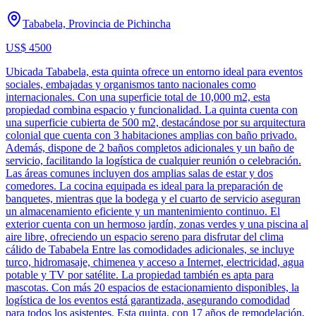
Tababela, Provincia de Pichincha
US$ 4500
Ubicada Tababela, esta quinta ofrece un entorno ideal para eventos
sociales, embajadas y organismos tanto nacionales como
internacionales. Con una superficie total de 10,000 m2, esta
propiedad combina espacio y funcionalidad. La quinta cuenta con
una superficie cubierta de 500 m2, destacándose por su arquitectura
colonial que cuenta con 3 habitaciones amplias con baño privado.
Además, dispone de 2 baños completos adicionales y un baño de
servicio, facilitando la logística de cualquier reunión o celebración.
Las áreas comunes incluyen dos amplias salas de estar y dos
comedores. La cocina equipada es ideal para la preparación de
banquetes, mientras que la bodega y el cuarto de servicio aseguran
un almacenamiento eficiente y un mantenimiento continuo. El
exterior cuenta con un hermoso jardín, zonas verdes y una piscina al
aire libre, ofreciendo un espacio sereno para disfrutar del clima
cálido de Tababela Entre las comodidades adicionales, se incluye
turco, hidromasaje, chimenea y acceso a Internet, electricidad, agua
potable y TV por satélite. La propiedad también es apta para
mascotas. Con más 20 espacios de estacionamiento disponibles, la
logística de los eventos está garantizada, asegurando comodidad
para todos los asistentes. Esta quinta, con 17 años de remodelación,