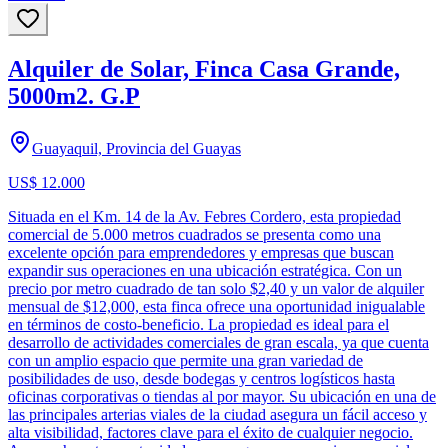
Alquiler de Solar, Finca Casa Grande,
5000m2. G.P
Guayaquil, Provincia del Guayas
US$ 12.000
Situada en el Km. 14 de la Av. Febres Cordero, esta propiedad
comercial de 5.000 metros cuadrados se presenta como una
excelente opción para emprendedores y empresas que buscan
expandir sus operaciones en una ubicación estratégica. Con un
precio por metro cuadrado de tan solo $2,40 y un valor de alquiler
mensual de $12,000, esta finca ofrece una oportunidad inigualable
en términos de costo-beneficio. La propiedad es ideal para el
desarrollo de actividades comerciales de gran escala, ya que cuenta
con un amplio espacio que permite una gran variedad de
posibilidades de uso, desde bodegas y centros logísticos hasta
oficinas corporativas o tiendas al por mayor. Su ubicación en una de
las principales arterias viales de la ciudad asegura un fácil acceso y
alta visibilidad, factores clave para el éxito de cualquier negocio.