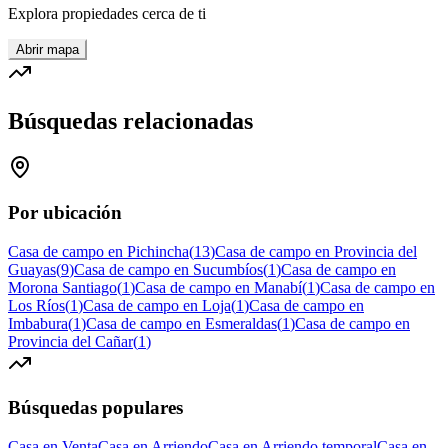
Explora propiedades cerca de ti
Abrir mapa
Búsquedas relacionadas
Por ubicación
Casa de campo en Pichincha
(
13
)
Casa de campo en Provincia del
Guayas
(
9
)
Casa de campo en Sucumbíos
(
1
)
Casa de campo en
Morona Santiago
(
1
)
Casa de campo en Manabí
(
1
)
Casa de campo en
Los Ríos
(
1
)
Casa de campo en Loja
(
1
)
Casa de campo en
Imbabura
(
1
)
Casa de campo en Esmeraldas
(
1
)
Casa de campo en
Provincia del Cañar
(
1
)
Búsquedas populares
Casa en Venta
Casa en Arriendo
Casa en Arriendo temporal
Casa en