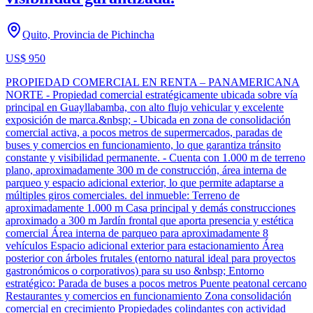
Quito, Provincia de Pichincha
US$ 950
PROPIEDAD COMERCIAL EN RENTA – PANAMERICANA
NORTE - Propiedad comercial estratégicamente ubicada sobre vía
principal en Guayllabamba, con alto flujo vehicular y excelente
exposición de marca.&nbsp; - Ubicada en zona de consolidación
comercial activa, a pocos metros de supermercados, paradas de
buses y comercios en funcionamiento, lo que garantiza tránsito
constante y visibilidad permanente. - Cuenta con 1.000 m de terreno
plano, aproximadamente 300 m de construcción, área interna de
parqueo y espacio adicional exterior, lo que permite adaptarse a
múltiples giros comerciales. del inmueble: Terreno de
aproximadamente 1.000 m Casa principal y demás construcciones
aproximado a 300 m Jardín frontal que aporta presencia y estética
comercial Área interna de parqueo para aproximadamente 8
vehículos Espacio adicional exterior para estacionamiento Área
posterior con árboles frutales (entorno natural ideal para proyectos
gastronómicos o corporativos) para su uso &nbsp; Entorno
estratégico: Parada de buses a pocos metros Puente peatonal cercano
Restaurantes y comercios en funcionamiento Zona consolidación
comercial en crecimiento Propiedades colindantes con actividad