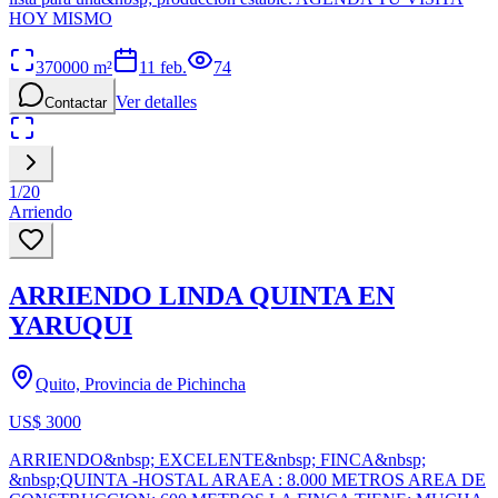
HOY MISMO
370000
m²
11 feb.
74
Ver detalles
Contactar
1
/
20
Arriendo
ARRIENDO LINDA QUINTA EN
YARUQUI
Quito, Provincia de Pichincha
US$ 3000
ARRIENDO&nbsp; EXCELENTE&nbsp; FINCA&nbsp;
&nbsp;QUINTA -HOSTAL ARAEA : 8.000 METROS AREA DE