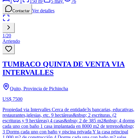
1
1
150
m²
5 may.
76
Ver detalles
Contactar
1
/
20
Arriendo
TUMBACO QUINTA DE VENTA VIA
INTERVALLES
Quito, Provincia de Pichincha
US$ 7500
Propiedad via Intervalles Cerca de entidade3s bancarias, educativas,
restaurantes,iglesias, etc. 9 hectáreas&nbsp; 2 escrituras. (2
escrituras y 9 hectáreas) 4 casas&nbsp; 2 de 385 m2&nbsp; 4 dorms
cada uno con baño 1 casa implantada en 8000 m2 de terreno&nbsp;
3 Dorms cada uno con baño y piscina privada Y la casa principal
1.000 m2 de construcción 4 Dorms cada una con baño m2 salas