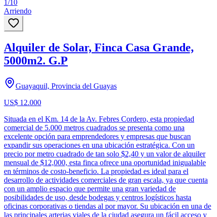
1
/
10
Arriendo
Alquiler de Solar, Finca Casa Grande,
5000m2. G.P
Guayaquil, Provincia del Guayas
US$ 12.000
Situada en el Km. 14 de la Av. Febres Cordero, esta propiedad
comercial de 5.000 metros cuadrados se presenta como una
excelente opción para emprendedores y empresas que buscan
expandir sus operaciones en una ubicación estratégica. Con un
precio por metro cuadrado de tan solo $2,40 y un valor de alquiler
mensual de $12,000, esta finca ofrece una oportunidad inigualable
en términos de costo-beneficio. La propiedad es ideal para el
desarrollo de actividades comerciales de gran escala, ya que cuenta
con un amplio espacio que permite una gran variedad de
posibilidades de uso, desde bodegas y centros logísticos hasta
oficinas corporativas o tiendas al por mayor. Su ubicación en una de
las principales arterias viales de la ciudad asegura un fácil acceso y