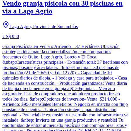
Vendo granja pisicola con 30 piscinas en
via a Lago Agrio
Lago Agrio, Provincia de Sucumbíos
US$ 950
Granja Piscícola en Venta o Arriendo – 37 Hectáreas Ubicación
estratégica ideal para la comercialización, con compradores
frecuentes de Quito, Lago Agrio, Loreto y El Coca.
&nbsp;Características principales - Extensión total: 37 hectáreas con
piscinas, bosque y área talada. - Infraestructura: - 30 piscinas de
producción (21 de 20x50 y 9 de 12x20). - Capacidad de 10
quintales diarios de tilapia. - 1 bodega y casa para trabajador. - Casa
de hacienda en construcción. - Producción garantizada: Venta diaria
de tilapia directamente en la granja a $120/quintal. - Mercado
asegurado: Lista de compradores que adquieren producto fresco
todos los días. &nbsp;Opciones de inversión- Venta: $314.000 -
Arriendo: $950 mensuales Beneficios- Negocio en marcha con flujo
constante de clientes. - Ubicación estratégica para distribución
regional. - Potencial de expansión y desarrollo con infraestructura ya
instalada. &nbsp;¡Invierte en una granja productiva y rentable! Tu
oportunidad de entrar al mercado piscícola con compradores listos y
lista para una&nbsp; producción estable. AGENDA TU VISITA