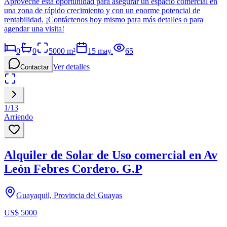
Aproveche esta oportunidad para asegurar un espacio comercial en
una zona de rápido crecimiento y con un enorme potencial de
rentabilidad. ¡Contáctenos hoy mismo para más detalles o para
agendar una visita!
0
0
5000
m²
15 may.
65
Ver detalles
Contactar
1
/
13
Arriendo
Alquiler de Solar de Uso comercial en Av
León Febres Cordero. G.P
Guayaquil, Provincia del Guayas
US$ 5000