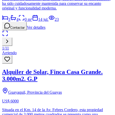
ha sido cuidadosamente mantenida para conservar su encanto
original y funcionalidad moderna.
3
4
0
m²
14 jul.
23
Ver detalles
Contactar
1
/
11
Arriendo
Alquiler de Solar, Finca Casa Grande.
3.000m2. G.P
Guayaquil, Provincia del Guayas
US$ 6000
Situada en el Km. 14 de la Av. Febres Cordero, esta propiedad
comercial de 3.000 metros cuadrados se presenta como una