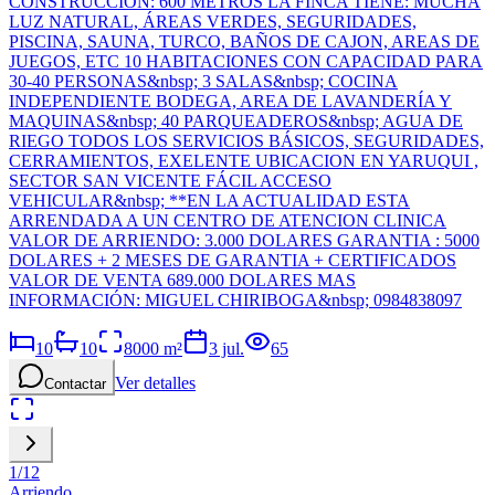
CONSTRUCCION: 600 METROS LA FINCA TIENE: MUCHA
LUZ NATURAL, ÁREAS VERDES, SEGURIDADES,
PISCINA, SAUNA, TURCO, BAÑOS DE CAJON, AREAS DE
JUEGOS, ETC 10 HABITACIONES CON CAPACIDAD PARA
30-40 PERSONAS&nbsp; 3 SALAS&nbsp; COCINA
INDEPENDIENTE BODEGA, AREA DE LAVANDERÍA Y
MAQUINAS&nbsp; 40 PARQUEADEROS&nbsp; AGUA DE
RIEGO TODOS LOS SERVICIOS BÁSICOS, SEGURIDADES,
CERRAMIENTOS, EXELENTE UBICACION EN YARUQUI ,
SECTOR SAN VICENTE FÁCIL ACCESO
VEHICULAR&nbsp; **EN LA ACTUALIDAD ESTA
ARRENDADA A UN CENTRO DE ATENCION CLINICA
VALOR DE ARRIENDO: 3.000 DOLARES GARANTIA : 5000
DOLARES + 2 MESES DE GARANTIA + CERTIFICADOS
VALOR DE VENTA 689.000 DOLARES MAS
INFORMACIÓN: MIGUEL CHIRIBOGA&nbsp; 0984838097
10
10
8000
m²
3 jul.
65
Ver detalles
Contactar
1
/
12
Arriendo