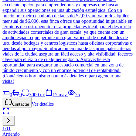
excelente opción para emprendedores y empresas que buscan
expandir sus operaciones en una ubicación estratégica. Con un
precio por metro cuadrado de tan solo $2,00 y un valor de alquiler
mensual de $6,000, esta finca ofrece una oportunidad inigualable en
términos de costo-beneficio.La propiedad es ideal para el desarrollo
de actividades comerciales de gran escala, ya que cuenta con un
amplio espacio que permite una gran variedad de posibilidades de
uso, desde bodegas y centros logísticos hasta oficinas corporativas o
tiendas al por mayor. Su ubicación en una de las principales arterias
viales de la ciudad asegura un fácil acceso y alta visibilidad, factores
clave para el éxito de cualquier negocio. Aproveche esta
oportunidad para asegurar un espacio comercial en una zona de
rápido crecimiento y con un enorme potencial de rentabilidad.
¡Contáctenos hoy mismo para más detalles o para agendar una
visita!
0
0
3000
m²
15 may.
75
Ver detalles
Contactar
1
/
11
Arriendo