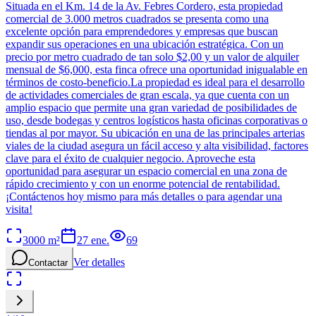
Situada en el Km. 14 de la Av. Febres Cordero, esta propiedad
comercial de 3.000 metros cuadrados se presenta como una
excelente opción para emprendedores y empresas que buscan
expandir sus operaciones en una ubicación estratégica. Con un
precio por metro cuadrado de tan solo $2,00 y un valor de alquiler
mensual de $6,000, esta finca ofrece una oportunidad inigualable en
términos de costo-beneficio.La propiedad es ideal para el desarrollo
de actividades comerciales de gran escala, ya que cuenta con un
amplio espacio que permite una gran variedad de posibilidades de
uso, desde bodegas y centros logísticos hasta oficinas corporativas o
tiendas al por mayor. Su ubicación en una de las principales arterias
viales de la ciudad asegura un fácil acceso y alta visibilidad, factores
clave para el éxito de cualquier negocio. Aproveche esta
oportunidad para asegurar un espacio comercial en una zona de
rápido crecimiento y con un enorme potencial de rentabilidad.
¡Contáctenos hoy mismo para más detalles o para agendar una
visita!
3000
m²
27 ene.
69
Ver detalles
Contactar