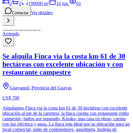
2
2
190000
m²
16 jun.
61
Ver detalles
Contactar
Arriendo
Se alquila Finca via la costa km 61 de 30
hectáreas con excelente ubicación y con
restaurante campestre
Guayaquil, Provincia del Guayas
US$ 700
Alquilamos Finca via la costa km 61 de 30 hectáreas con excelente
ubicación al pie de la carretera, la finca cuenta con restaurante estilo
campestre, baños por separado, Kiosko, una casa en obras, cuenta
con luz eléctrica y agua. La finca esta ideal por su ubicación para un
local comercial, patio de contenedores, gasolinera, bodega de