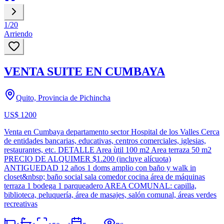
1
/
20
Arriendo
VENTA SUITE EN CUMBAYA
Quito, Provincia de Pichincha
US$ 1200
Venta en Cumbaya departamento sector Hospital de los Valles Cerca
de entidades bancarias, educativas, centros comerciales, iglesias,
restaurantes, etc. DETALLE Area ùtil 100 m2 Area terraza 50 m2
PRECIO DE ALQUIMER $1.200 (incluye alícuota)
ANTIGUEDAD 12 años 1 doms amplio con baño y walk in
closet&nbsp; baño social sala comedor cocina área de máquinas
terraza 1 bodega 1 parqueadero AREA COMUNAL: capilla,
biblioteca, peluquería, área de masajes, salón comunal, áreas verdes
recreativas