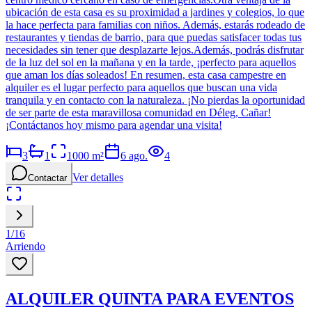
ubicación de esta casa es su proximidad a jardines y colegios, lo que
la hace perfecta para familias con niños. Además, estarás rodeado de
restaurantes y tiendas de barrio, para que puedas satisfacer todas tus
necesidades sin tener que desplazarte lejos.Además, podrás disfrutar
de la luz del sol en la mañana y en la tarde, ¡perfecto para aquellos
que aman los días soleados! En resumen, esta casa campestre en
alquiler es el lugar perfecto para aquellos que buscan una vida
tranquila y en contacto con la naturaleza. ¡No pierdas la oportunidad
de ser parte de esta maravillosa comunidad en Déleg, Cañar!
¡Contáctanos hoy mismo para agendar una visita!
3
1
1000
m²
6 ago.
4
Ver detalles
Contactar
1
/
16
Arriendo
ALQUILER QUINTA PARA EVENTOS