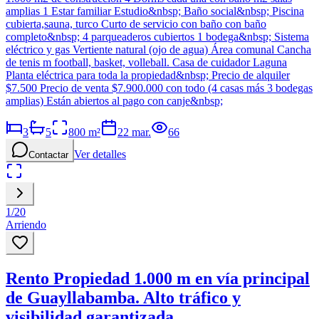
amplias 1 Estar familiar Estudio&nbsp; Baño social&nbsp; Piscina
cubierta,sauna, turco Curto de servicio con baño con baño
completo&nbsp; 4 parqueaderos cubiertos 1 bodega&nbsp; Sistema
eléctrico y gas Vertiente natural (ojo de agua) Área comunal Cancha
de tenis m football, basket, volleball. Casa de cuidador Laguna
Planta eléctrica para toda la propiedad&nbsp; Precio de alquiler
$7.500 Precio de venta $7.900.000 con todo (4 casas más 3 bodegas
amplias) Están abiertos al pago con canje&nbsp;
3
5
800
m²
22 mar.
66
Ver detalles
Contactar
1
/
20
Arriendo
Rento Propiedad 1.000 m en vía principal
de Guayllabamba. Alto tráfico y
visibilidad garantizada.